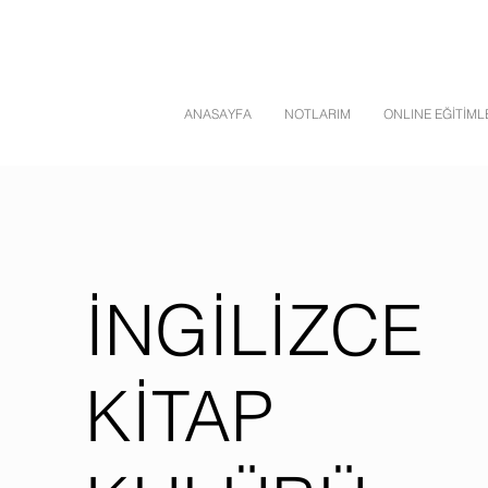
ANASAYFA
NOTLARIM
ONLINE EĞİTİML
İNGİLİZCE
KİTAP