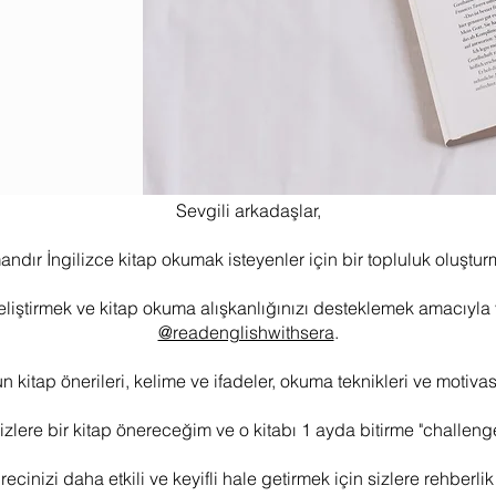
Sevgili arkadaşlar,
dır İngilizce kitap okumak isteyenler için bir topluluk oluşturm
eliştirmek ve kitap okuma alışkanlığınızı desteklemek amacıyla 
@readenglishwithsera
.
 kitap önerileri, kelime ve ifadeler, okuma teknikleri ve motiva
izlere bir kitap önereceğim ve o kitabı 1 ayda bitirme "challen
ecinizi daha etkili ve keyifli hale getirmek için sizlere rehberli