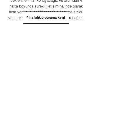
beklentilerimizi konuşacağız ve ardından 4
hafta boyunca sürekli iletişim halinde olarak
hem yeni bilgiler öğreneceğiz hem de sizleri
yeni teknikler ve kaynaklar ile tanıştıracağım.
4 haftalık programa kayıt
"Benim aradığım bu kadar yoğun
bir çalışma değil,
sadece size danışmak istediğim
bazı şeyler var"
diyorsanız benden ayrıca 1 saatlik danışmanlık
desteği de alabilirsiniz.
Birebir koçluk görüşmesi