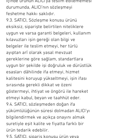
içinde ürünün ALICI’ya teslim edilememesi
durumunda, ALICI’nın sözleşmeyi
feshetme hakkı saklıdır.
9.3. SATICI, Sözleşme konusu ürünü
eksiksiz, siparişte belirtilen niteliklere
uygun ve varsa garanti belgeleri, kullanım
kılavuzları işin gereği olan bilgi ve
belgeler ile teslim etmeyi, her türlü
ayıptan arî olarak yasal mevzuat
gereklerine göre sağlam, standartlara
uygun bir şekilde işi doğruluk ve dürüstlük
esasları dâhilinde ifa etmeyi, hizmet
kalitesini koruyup yükseltmeyi, işin ifası
sırasında gerekli dikkat ve özeni
göstermeyi, ihtiyat ve öngörü ile hareket
etmeyi kabul, beyan ve taahhüt eder.
9.4. SATICI, sözleşmeden doğan ifa
yükümlülüğünün süresi dolmadan ALICI’yı
bilgilendirmek ve açıkça onayını almak
suretiyle eşit kalite ve fiyatta farklı bir
ürün tedarik edebilir.
9.5. SATICI, sipariş konusu ürün veya