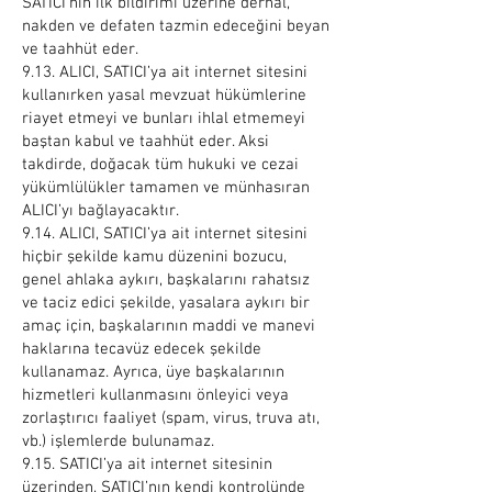
SATICI’nın ilk bildirimi üzerine derhal,
nakden ve defaten tazmin edeceğini beyan
ve taahhüt eder.
9.13. ALICI, SATICI’ya ait internet sitesini
kullanırken yasal mevzuat hükümlerine
riayet etmeyi ve bunları ihlal etmemeyi
baştan kabul ve taahhüt eder. Aksi
takdirde, doğacak tüm hukuki ve cezai
yükümlülükler tamamen ve münhasıran
ALICI’yı bağlayacaktır.
9.14. ALICI, SATICI’ya ait internet sitesini
hiçbir şekilde kamu düzenini bozucu,
genel ahlaka aykırı, başkalarını rahatsız
ve taciz edici şekilde, yasalara aykırı bir
amaç için, başkalarının maddi ve manevi
haklarına tecavüz edecek şekilde
kullanamaz. Ayrıca, üye başkalarının
hizmetleri kullanmasını önleyici veya
zorlaştırıcı faaliyet (spam, virus, truva atı,
vb.) işlemlerde bulunamaz.
9.15. SATICI’ya ait internet sitesinin
üzerinden, SATICI’nın kendi kontrolünde