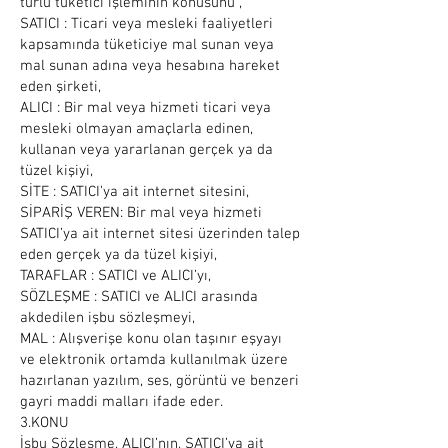
türlü tüketici işleminin konusunu ,
SATICI : Ticari veya mesleki faaliyetleri
kapsamında tüketiciye mal sunan veya
mal sunan adına veya hesabına hareket
eden şirketi,
ALICI : Bir mal veya hizmeti ticari veya
mesleki olmayan amaçlarla edinen,
kullanan veya yararlanan gerçek ya da
tüzel kişiyi,
SİTE : SATICI’ya ait internet sitesini,
SİPARİŞ VEREN: Bir mal veya hizmeti
SATICI’ya ait internet sitesi üzerinden talep
eden gerçek ya da tüzel kişiyi,
TARAFLAR : SATICI ve ALICI’yı,
SÖZLEŞME : SATICI ve ALICI arasında
akdedilen işbu sözleşmeyi,
MAL : Alışverişe konu olan taşınır eşyayı
ve elektronik ortamda kullanılmak üzere
hazırlanan yazılım, ses, görüntü ve benzeri
gayri maddi malları ifade eder.
3.KONU
İşbu Sözleşme, ALICI’nın, SATICI’ya ait