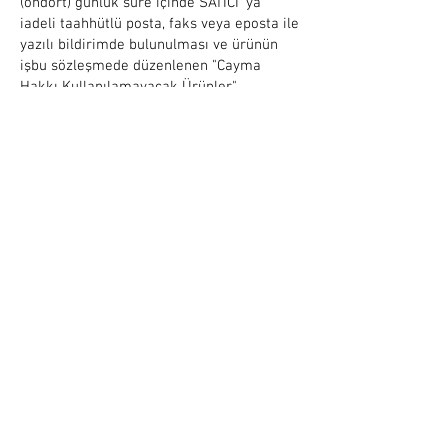
(ondört) günlük süre içinde SATICI' ya
iadeli taahhütlü posta, faks veya eposta ile
yazılı bildirimde bulunulması ve ürünün
işbu sözleşmede düzenlenen "Cayma
Hakkı Kullanılamayacak Ürünler"
hükümleri çerçevesinde kullanılmamış
olması şarttır. Bu hakkın kullanılması
halinde,
a) 3. kişiye veya ALICI’ ya teslim edilen
ürünün faturası, (İade edilmek istenen
ürünün faturası kurumsal ise, iade
ederken kurumun düzenlemiş olduğu iade
faturası ile birlikte gönderilmesi
gerekmektedir. Faturası kurumlar adına
düzenlenen sipariş iadeleri İADE FATURASI
kesilmediği takdirde
tamamlanamayacaktır.)
b) İade formu,
c) İade edilecek ürünlerin kutusu,
ambalajı, varsa standart aksesuarları ile
birlikte eksiksiz ve hasarsız olarak teslim
edilmesi gerekmektedir.